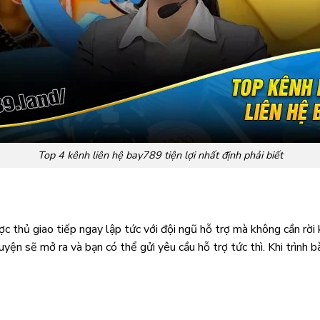
Top 4 kênh liên hệ bay789 tiện lợi nhất định phải biết
 thủ giao tiếp ngay lập tức với đội ngũ hỗ trợ mà không cần rời k
yện sẽ mở ra và bạn có thể gửi yêu cầu hỗ trợ tức thì. Khi trình 