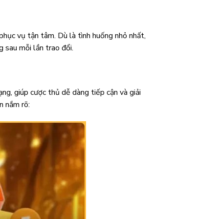
 phục vụ tận tâm. Dù là tình huống nhỏ nhất,
 sau mỗi lần trao đổi.
ng, giúp cược thủ dễ dàng tiếp cận và giải
n nắm rõ: