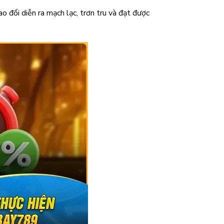
o đổi diễn ra mạch lạc, trơn tru và đạt được