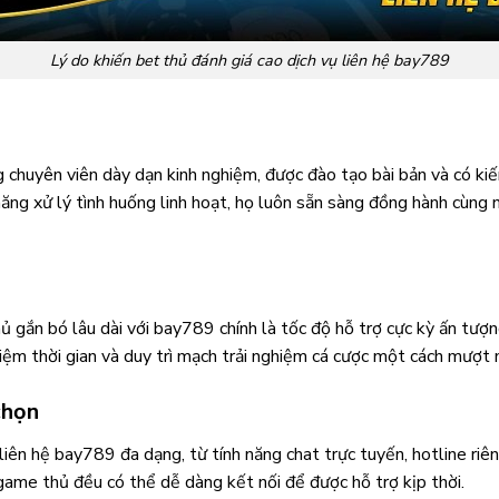
Lý do khiến bet thủ đánh giá cao dịch vụ liên hệ bay789
chuyên viên dày dạn kinh nghiệm, được đào tạo bài bản và có ki
năng xử lý tình huống linh hoạt, họ luôn sẵn sàng đồng hành cùng
ủ gắn bó lâu dài với bay789 chính là tốc độ hỗ trợ cực kỳ ấn tượ
kiệm thời gian và duy trì mạch trải nghiệm cá cược một cách mượt 
chọn
ên hệ bay789 đa dạng, từ tính năng chat trực tuyến, hotline riên
game thủ đều có thể dễ dàng kết nối để được hỗ trợ kịp thời.