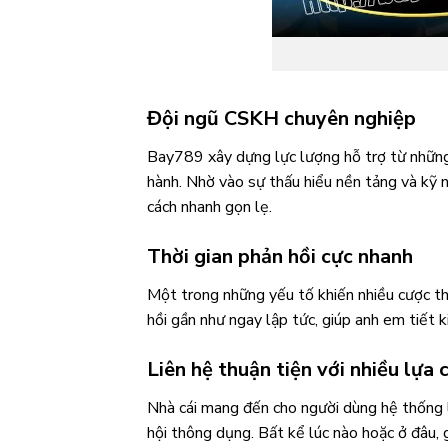
Đội ngũ CSKH chuyên nghiệp
Bay789 xây dựng lực lượng hỗ trợ từ những 
hành. Nhờ vào sự thấu hiểu nền tảng và kỹ 
cách nhanh gọn lẹ.
Thời gian phản hồi cực nhanh
Một trong những yếu tố khiến nhiều cược th
hồi gần như ngay lập tức, giúp anh em tiết 
Liên hệ thuận tiện với nhiều lựa 
Nhà cái mang đến cho người dùng hệ thống li
hội thông dụng. Bất kể lúc nào hoặc ở đâu, 