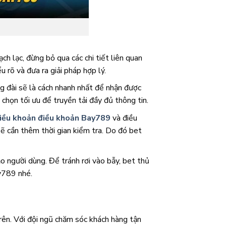
h lạc, đừng bỏ qua các chi tiết liên quan
 rõ và đưa ra giải pháp hợp lý.
g đài sẽ là cách nhanh nhất để nhận được
chọn tối ưu để truyền tải đầy đủ thông tin.
iều khoản điều khoản Bay789
và điều
sẽ cần thêm thời gian kiểm tra. Do đó bet
o người dùng. Để tránh rơi vào bẫy, bet thủ
ay789 nhé.
rên. Với đội ngũ chăm sóc khách hàng tận