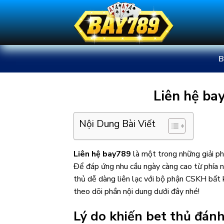
Skip
to
content
B
Liên hệ bay
Nội Dung Bài Viết
Liên hệ bay789
là một trong những giải phá
Để đáp ứng nhu cầu ngày càng cao từ phía n
thủ dễ dàng liên lạc với bộ phận CSKH bất 
theo dõi phần nội dung dưới đây nhé!
Lý do khiến bet thủ đánh