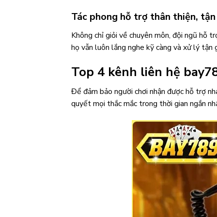
Tác phong hỗ trợ thân thiện, tận
Không chỉ giỏi về chuyên môn, đội ngũ hỗ tr
họ vẫn luôn lắng nghe kỹ càng và xử lý tận 
Top 4 kênh liên hệ bay789
Để đảm bảo người chơi nhận được hỗ trợ nha
quyết mọi thắc mắc trong thời gian ngắn nh