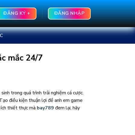
ĐĂNG KÝ +
ĐĂNG NHẬP
ỨC
hắc mắc 24/7
sinh trong quá trình trải nghiệm cá cược.
 Tạo điều kiện thuận lợi để anh em game
 ích thiết thực mà
bay789
đem lại, hãy