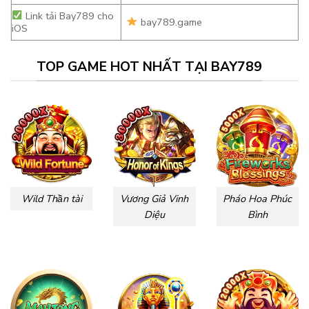
Link tải Bay789 cho
bay789.game
iOS
TOP GAME HOT NHẤT TẠI BAY789
Wild Thần tài
Vương Giả Vinh
Pháo Hoa Phúc
Diệu
Bình