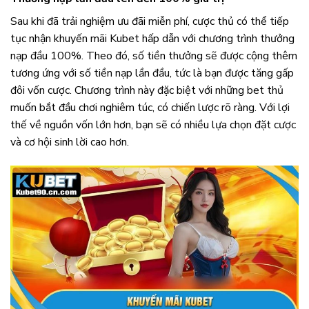
Sau khi đã trải nghiệm ưu đãi miễn phí, cược thủ có thể tiếp
tục nhận khuyến mãi Kubet hấp dẫn với chương trình thưởng
nạp đầu 100%. Theo đó, số tiền thưởng sẽ được cộng thêm
tương ứng với số tiền nạp lần đầu, tức là bạn được tăng gấp
đôi vốn cược.
Chương trình này đặc biệt với những bet thủ
muốn bắt đầu chơi nghiêm túc, có chiến lược rõ ràng. Với lợi
thế về nguồn vốn lớn hơn, bạn sẽ có nhiều lựa chọn đặt cược
và cơ hội sinh lời cao hơn.