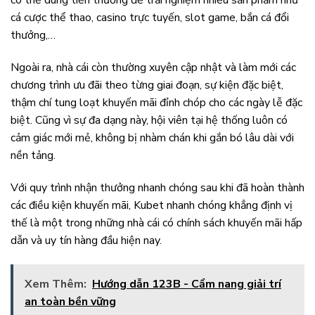
có thể dùng tiền thưởng để trải nghiệm nhiều sản phẩm như
cá cược thể thao, casino trực tuyến, slot game, bắn cá đổi
thưởng,…
Ngoài ra, nhà cái còn thường xuyên cập nhật và làm mới các
chương trình ưu đãi theo từng giai đoạn, sự kiện đặc biệt,
thậm chí tung loạt khuyến mãi đỉnh chóp cho các ngày lễ đặc
biệt. Cũng vì sự đa dạng này, hội viên tại hệ thống luôn có
cảm giác mới mẻ, không bị nhàm chán khi gắn bó lâu dài với
nền tảng.
Với quy trình nhận thưởng nhanh chóng sau khi đã hoàn thành
các điều kiện khuyến mãi, Kubet nhanh chóng khẳng định vị
thế là một trong những nhà cái có chính sách khuyến mãi hấp
dẫn và uy tín hàng đầu hiện nay.
Xem Thêm:
Hướng dẫn 123B - Cẩm nang giải trí
an toàn bền vững