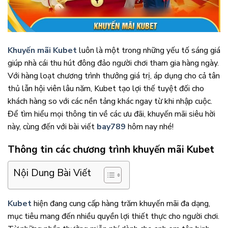
Khuyến mãi Kubet
luôn là một trong những yếu tố sáng giá
giúp nhà cái thu hút đông đảo người chơi tham gia hàng ngày.
Với hàng loạt chương trình thưởng giá trị, áp dụng cho cả tân
thủ lẫn hội viên lâu năm, Kubet tạo lợi thế tuyệt đối cho
khách hàng so với các nền tảng khác ngay từ khi nhập cuộc.
Để tìm hiểu mọi thông tin về các ưu đãi, khuyến mãi siêu hời
này, cùng đến với bài viết
bay789
hôm nay nhé!
Thông tin các chương trình khuyến mãi Kubet
Nội Dung Bài Viết
Kubet
hiện đang cung cấp hàng trăm khuyến mãi đa dạng,
mục tiêu mang đến nhiều quyền lợi thiết thực cho người chơi.