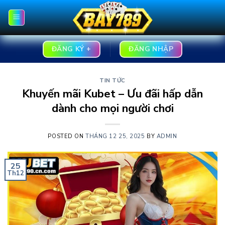
Skip
to
content
ĐĂNG KÝ +
ĐĂNG NHẬP
TIN TỨC
Khuyến mãi Kubet – Ưu đãi hấp dẫn
dành cho mọi người chơi
POSTED ON
THÁNG 12 25, 2025
BY
ADMIN
25
Th12