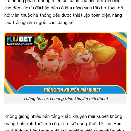
Từ những phần thưởng miễn phí dành cho anh em tân binh
cho đến các ưu đãi hấp dẫn có khả năng sinh lời cho toàn bộ
hội viên thuộc hệ thống đều được thiết lập toàn diện, nâng
cao trải nghiệm người chơi đáng kể.
Thông tin các chương trình khuyến mãi Kubet
Không giống nhiều nền tảng khác, khuyến mãi Kubet không
mang tính hình thức mà có giá trị sử dụng thực tế cao. Bạn