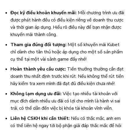
Đọc kỹ điều khoản khuyến mãi:
Mỗi chương trình ưu đãi
được phát hành đều có điều kiện riêng về doanh thu cược
và thời gian áp dụng. Hiểu rõ điều này để bạn nhận được
khuyến mãi thành công.
Tham gia đúng đối tượng:
Một số khuyến mãi Kubet
chỉ dành cho tân thủ hoặc áp dụng cho một số sản phẩm
cụ thể tại một vài sảnh game đấy nhé!
Hoàn thành yêu cầu cược:
Tiền thưởng thường cần đạt
doanh thu nhất định trước khi rút. Nếu không thể rút tiền
hãy kiểm tra xem mình đã đạt đủ điều kiện chưa nhé!
Không lạm dụng ưu đãi:
Việc tạo nhiều tài khoản với
mục đích dành nhiều ưu đãi có lợi cho mình là hành vi sai
trái, có thể dẫn đến việc bị khóa tài khoản vĩnh viễn.
Liên hệ CSKH khi cần thiết:
Nếu có thắc mắc, anh em
có thể liên hệ ngay tới bộ phận giải đáp thắc mắc để hỏi