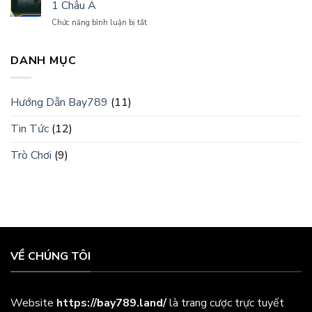
Kèo
trí
1 Châu Á
chơi
nhà
an
ở
Chức năng bình luận bị tắt
cái
toàn
Giới
5
bền
thiệu
–
vững
Kubet
DANH MỤC
Nguồn
–
cập
Thương
nhật
hiệu
thể
Hướng Dẫn Bay789
(11)
giải
thao
trí
siêu
Tin Tức
(12)
An
tốc
Toàn
dành
số
Trò Chơi
(9)
cho
1
bet
Châu
thủ
Á
VỀ CHÚNG TÔI
Website
https://bay789.land/
là trang cược trực tuyết