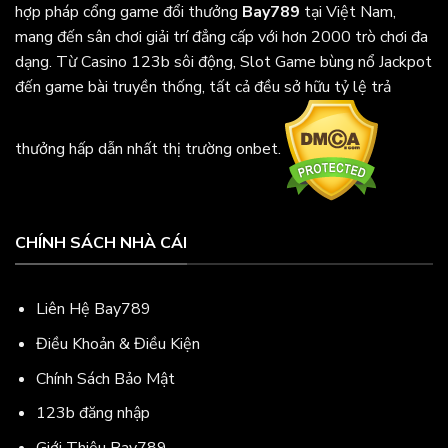
hợp pháp cổng game đổi thưởng
Bay789
tại Việt Nam,
mang đến sân chơi giải trí đẳng cấp với hơn 2000 trò chơi đa
dạng. Từ Casino
123b
sôi động, Slot Game bùng nổ Jackpot
đến game bài truyền thống, tất cả đều sở hữu tỷ lệ trả
thưởng hấp dẫn nhất thị trường
onbet
.
CHÍNH SÁCH NHÀ CÁI
Liên Hệ Bay789
Điều Khoản & Điều Kiện
Chính Sách Bảo Mật
123b đăng nhập
Giới Thiệu Bay789