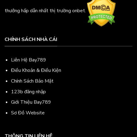
thưởng hấp dẫn nhất thị trường
onbet
.
CHÍNH SÁCH NHÀ CÁI
Liên Hệ Bay789
Điều Khoản & Điều Kiện
Chính Sách Bảo Mật
123b đăng nhập
Giới Thiệu Bay789
Sơ Đồ Website
THÔNG TIN LIÊN HỆ