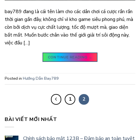
bay789 đang là cái tên làm cho các dân chơi cá cược rần rần
thời gian gần đây, không chỉ vì kho game siêu phong phú, mà
còn bởi dịch vụ cực chất lượng, tốc độ mượt mà, giao diện
bắt mắt. Muốn bước chân vào thế giới giải trí sôi động này,
việc đầu […]
CONTINUE READING
→
Posted in
Hướng Dẫn Bay789
1
2
BÀI VIẾT MỚI NHẤT
Chính sách bảo mật 123B – Đảm bảo an toàn tuyệt