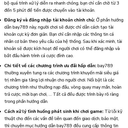
bộ quá trình xử lý diễn ra nhanh chóng, bạn chỉ cần chờ từ 3
đến 5 phút để tiền được chuyển vào tài khoản.
Đăng ký và đăng nhập tài khoản chính chủ:
Ở phần hướng
dẫn bay789 này, người chơi sẽ được chỉ dẫn cách tạo tài
khoản cực kỳ đơn giản. Bạn chỉ cần nhập các thông tin cá
nhân cơ bản theo yêu cầu của hệ thống. Sau khi xác minh, tài
khoản sẽ được kích hoạt để người chơi có thể đăng nhập và
bắt đầu hành trình cá cược đỉnh cao.
Chi tiết về các chương trình ưu đãi hấp dẫn:
bay789
thường xuyên tung ra các chương trình khuyến mãi siêu giá
trị nhằm gia tăng lợi nhuận cho người chơi. Nổi bật là các
chương trình như thưởng nạp đầu, vòng quay may mắn, hoàn
trả cược, mời bạn chơi, … Tất cả đều được trình bày rõ ràng
trong phần hướng dẫn.
Cách xử lý tình huống phát sinh khi chơi game:
Từ lỗi kỹ
thuật cho đến các vấn đề liên quan đến giao dịch, bảo mật,
thì chuyên mục hướng dẫn bay789 đều cung cấp thông tin