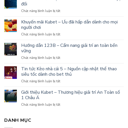
đối
ở
Chức năng bình luận bị tắt
Chính
sách
Khuyến mãi Kubet – Ưu đãi hấp dẫn dành cho mọi
bảo
người chơi
mật
ở
Chức năng bình luận bị tắt
123B
Khuyến
–
mãi
Hướng dẫn 123B – Cẩm nang giải trí an toàn bền
Đảm
Kubet
bảo
vững
–
an
ở
Chức năng bình luận bị tắt
Ưu
toàn
Hướng
đãi
tuyệt
dẫn
Tin tức Kèo nhà cái 5 – Nguồn cập nhật thể thao
hấp
đối
123B
dẫn
siêu tốc dành cho bet thủ
–
dành
ở
Chức năng bình luận bị tắt
Cẩm
cho
Tin
nang
mọi
tức
Giới thiệu Kubet – Thương hiệu giải trí An Toàn số
giải
người
Kèo
trí
1 Châu Á
chơi
nhà
an
ở
Chức năng bình luận bị tắt
cái
toàn
Giới
5
bền
thiệu
–
vững
Kubet
DANH MỤC
Nguồn
–
cập