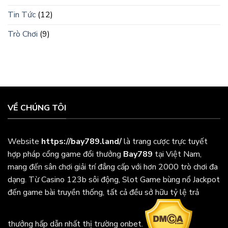
trí
siêu
Tin Tức
(12)
An
tốc
Toàn
dành
số
Trò Chơi
(9)
cho
1
bet
Châu
thủ
Á
VỀ CHÚNG TÔI
Website
https://bay789.land/
là trang cược trực tuyết
hợp pháp cổng game đổi thưởng
Bay789
tại Việt Nam,
mang đến sân chơi giải trí đẳng cấp với hơn 2000 trò chơi đa
dạng. Từ Casino
123b
sôi động, Slot Game bùng nổ Jackpot
đến game bài truyền thống, tất cả đều sở hữu tỷ lệ trả
thưởng hấp dẫn nhất thị trường
onbet
.