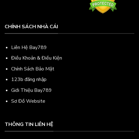
CHÍNH SÁCH NHÀ CÁI
Liên Hệ Bay789
Điều Khoản & Điều Kiện
Chính Sách Bảo Mật
123b đăng nhập
Giới Thiệu Bay789
Sơ Đồ Website
THÔNG TIN LIÊN HỆ