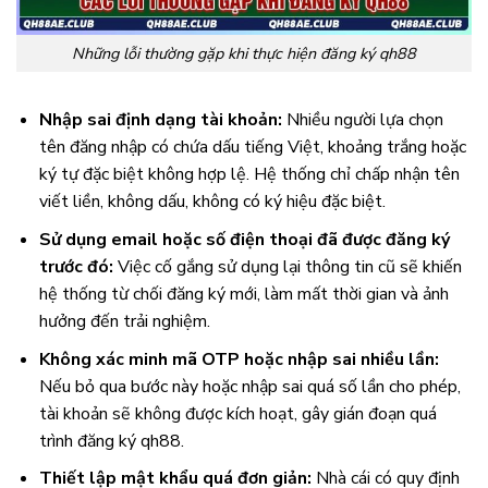
Những lỗi thường gặp khi thực hiện đăng ký qh88
Nhập sai định dạng tài khoản:
Nhiều người lựa chọn
tên đăng nhập có chứa dấu tiếng Việt, khoảng trắng hoặc
ký tự đặc biệt không hợp lệ. Hệ thống chỉ chấp nhận tên
viết liền, không dấu, không có ký hiệu đặc biệt.
Sử dụng email hoặc số điện thoại đã được đăng ký
trước đó:
Việc cố gắng sử dụng lại thông tin cũ sẽ khiến
hệ thống từ chối đăng ký mới, làm mất thời gian và ảnh
hưởng đến trải nghiệm.
Không xác minh mã OTP hoặc nhập sai nhiều lần:
Nếu bỏ qua bước này hoặc nhập sai quá số lần cho phép,
tài khoản sẽ không được kích hoạt, gây gián đoạn quá
trình đăng ký qh88.
Thiết lập mật khẩu quá đơn giản:
Nhà cái có quy định