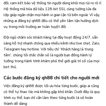
đối, cam kết bảo vệ thông tin người dùng khỏi mọi rủi ro rò rỉ.
Hệ thống mã hóa dữ liệu 128-bit SSL cùng tường lửa đa
lớp giúp ngăn chặn mọi hành vi gian lận từ bên ngoài. Vì vậy,
những ai đăng ký qh88 đều có thể yên tâm tận hưởng dịch
vụ trong môi trường an toàn tuyệt đối.
Đội ngũ chăm sóc khách hàng tại đây hoạt động 24/7, sẵn
sàng hỗ trợ nhanh chóng qua nhiều kênh như live chat, Zalo,
Telegram hay hotline. Với tiêu chí “Khách hàng là trung
tâm”, chúng tôi chắc chắn sẽ là người bạn đồng hành lý
tưởng trong hành trình khám phá thế giới giải trí số của mọi
bet thủ.
Các bước đăng ký qh88 chi tiết cho người mới
Việc đăng ký qh88 được tối ưu hóa từng bước, giúp ai cũng
có thể tự thao tác mà không gặp khó khăn. Dưới đây là quy
trình cụ thể, bạn chỉ cần làm theo từng bước là sẽ hoàn
thành dễ dàng: