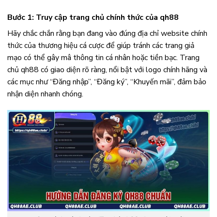
Bước 1: Truy cập trang chủ chính thức của qh88
Hãy chắc chắn rằng bạn đang vào đúng địa chỉ website chính
thức của thương hiệu cá cược để giúp tránh các trang giả
mạo có thể gây mâ thông tin cá nhân hoặc tiền bạc.
Trang
chủ qh88 có giao diện rõ ràng, nổi bật với logo chính hãng và
các mục như “Đăng nhập”, “Đăng ký”, “Khuyến mãi”, đảm bảo
nhận diện nhanh chóng.