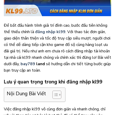
Để bắt đầu hành trình giải trí đỉnh cao, bước đầu tiên không
thể thiếu chính là
đăng nhập kl99
. Với thao tác đơn giản,
giao diện thân thiện và tốc độ truy cập siêu mượt, người chơi
có thể dễ dàng tiếp cận kho game đồ sộ cùng hàng loạt ưu
đãi giá trị.
Nếu như anh em
chưa rõ cách đăng nhập tài khoản
tại nhà cái kl99 nhanh chóng và chính xác thì đừng lo! Bài viết
dưới đây,
bay789
land
sẽ hướng dẫn chi tiết từng bước giúp
bạn truy cập an toàn.
Lưu ý quan trọng trong khi đăng nhập kl99
Nội Dung Bài Viết
Việc đăng nhập kl99 vô cùng đơn giản và nhanh chóng, chỉ