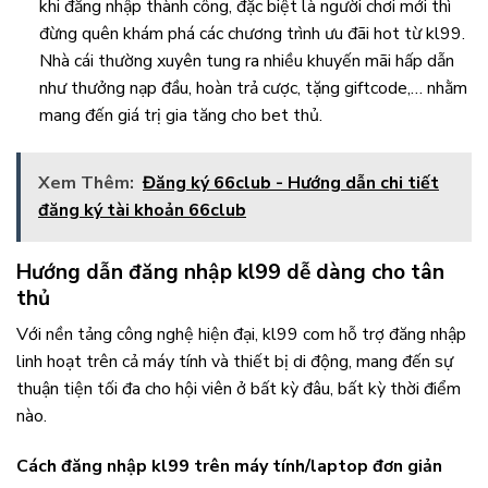
khi đăng nhập thành công, đặc biệt là người chơi mới thì
đừng quên khám phá các chương trình ưu đãi hot từ kl99.
Nhà cái thường xuyên tung ra nhiều khuyến mãi hấp dẫn
như thưởng nạp đầu, hoàn trả cược, tặng giftcode,… nhằm
mang đến giá trị gia tăng cho bet thủ.
Xem Thêm:
Đăng ký 66club - Hướng dẫn chi tiết
đăng ký tài khoản 66club
Hướng dẫn đăng nhập kl99 dễ dàng cho tân
thủ
Với nền tảng công nghệ hiện đại, kl99 com hỗ trợ đăng nhập
linh hoạt trên cả máy tính và thiết bị di động, mang đến sự
thuận tiện tối đa cho hội viên ở bất kỳ đâu, bất kỳ thời điểm
nào.
Cách đăng nhập kl99 trên máy tính/laptop đơn giản