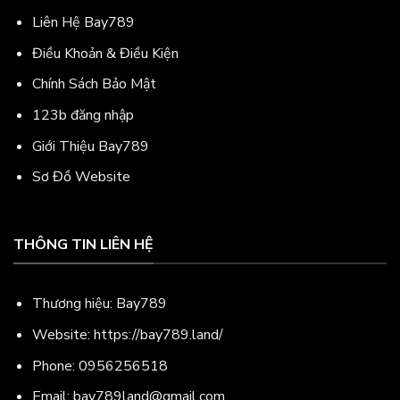
Liên Hệ Bay789
Điều Khoản & Điều Kiện
Chính Sách Bảo Mật
123b đăng nhập
Giới Thiệu Bay789
Sơ Đồ Website
THÔNG TIN LIÊN HỆ
Thương hiệu: Bay789
Website:
https://bay789.land/
Phone: 0956256518
Email:
bay789land@gmail.com