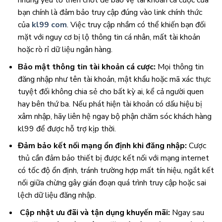
những yếu tố then chốt để bảo vệ tài khoản cá cược của
bạn chính là đảm bảo truy cập đúng vào link chính thức
của
kl99 com
. Việc truy cập nhầm có thể khiến bạn đối
mặt với nguy cơ bị lộ thông tin cá nhân, mất tài khoản
hoặc rò rỉ dữ liệu ngân hàng.
Bảo mật thông tin tài khoản cá cược:
Mọi thông tin
đăng nhập như tên tài khoản, mật khẩu hoặc mã xác thực
tuyệt đối không chia sẻ cho bất kỳ ai, kể cả người quen
hay bên thứ ba. Nếu phát hiện tài khoản có dấu hiệu bị
xâm nhập, hãy liên hệ ngay bộ phận chăm sóc khách hàng
kl99 để được hỗ trợ kịp thời.
Đảm bảo kết nối mạng ổn định khi đăng nhập:
Cược
thủ cần đảm bảo thiết bị được kết nối với mạng internet
có tốc độ ổn định, tránh trường hợp mất tín hiệu, ngắt kết
nối giữa chừng gây gián đoạn quá trình truy cập hoặc sai
lệch dữ liệu đăng nhập.
Cập nhật ưu đãi và tận dụng khuyến mãi:
Ngay sau