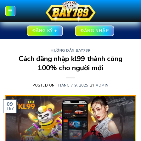
Skip
to
content
ĐĂNG KÝ +
ĐĂNG NHẬP
HƯỚNG DẪN BAY789
Cách đăng nhập kl99 thành công
100% cho người mới
POSTED ON
THÁNG 7 9, 2025
BY
ADMIN
09
Th7