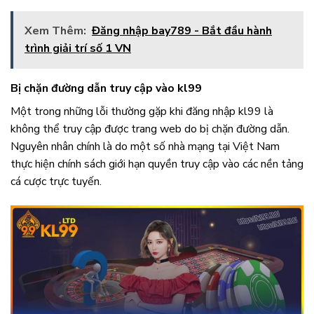
Xem Thêm:
Đăng nhập bay789 - Bắt đầu hành
trình giải trí số 1 VN
Bị chặn đường dẫn truy cập vào kl99
Một trong những lỗi thường gặp khi đăng nhập kl99 là
không thể truy cập được trang web do bị chặn đường dẫn.
Nguyên nhân chính là do một số nhà mạng tại Việt Nam
thực hiện chính sách giới hạn quyền truy cập vào các nền tảng
cá cược trực tuyến.