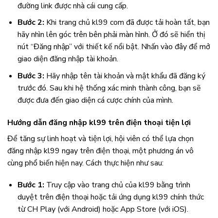
đường link được nhà cái cung cấp.
Bước 2:
Khi trang chủ kl99 com đã được tải hoàn tất, bạn
hãy nhìn lên góc trên bên phải màn hình. Ở đó sẽ hiển thị
nút “Đăng nhập” với thiết kế nổi bật. Nhấn vào đây để mở
giao diện đăng nhập tài khoản.
Bước 3:
Hãy nhập tên tài khoản và mật khẩu đã đăng ký
trước đó. Sau khi hệ thống xác minh thành công, bạn sẽ
được đưa đến giao diện cá cược chính của mình.
Hướng dẫn đăng nhập kl99 trên điện thoại tiện lợi
Để tăng sự linh hoạt và tiện lợi, hội viên có thể lựa chọn
đăng nhập kl99 ngay trên điện thoại, một phương án vô
cùng phổ biến hiện nay. Cách thực hiện như sau:
Bước 1:
Truy cập vào trang chủ của kl99 bằng trình
duyệt trên điện thoại hoặc tải ứng dụng kl99 chính thức
từ CH Play (với Android) hoặc App Store (với iOS).