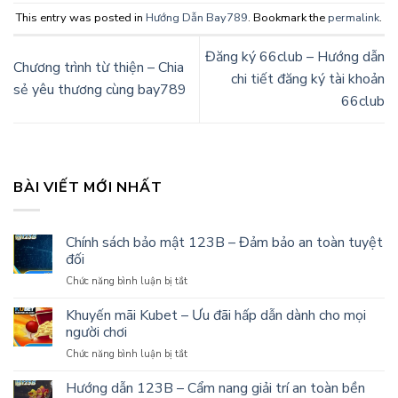
This entry was posted in
Hướng Dẫn Bay789
. Bookmark the
permalink
.
Đăng ký 66club – Hướng dẫn
Chương trình từ thiện – Chia
chi tiết đăng ký tài khoản
sẻ yêu thương cùng bay789
66club
BÀI VIẾT MỚI NHẤT
Chính sách bảo mật 123B – Đảm bảo an toàn tuyệt
đối
ở
Chức năng bình luận bị tắt
Chính
sách
Khuyến mãi Kubet – Ưu đãi hấp dẫn dành cho mọi
bảo
người chơi
mật
ở
Chức năng bình luận bị tắt
123B
Khuyến
–
mãi
Hướng dẫn 123B – Cẩm nang giải trí an toàn bền
Đảm