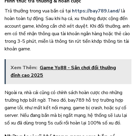
Hình thức trả thưởng & hoàn cược
Trả thưởng trong vua bắn cá tại
https://bay789.land/
là
hoàn toàn tự động. Sau khi hạ cá, xu thưởng được cộng đến
account game, không cần chờ xét duyệt. Khi đổi thưởng, anh
em có thể nhận thông qua tài khoản ngân hàng hoặc thẻ cào
trong 3-5 phút, miễn là thông tin rút tiền khớp thông tin tài
khoản game.
Xem Thêm:
Game Yo88 - Sân chơi đổi thưởng
đỉnh cao 2025
Ngoài ra, nhà cái cũng có chính sách hoàn cược cho những
trường hợp bất ngờ. Theo đó, bay789 hỗ trợ trường hợp
game lỗi, như mất kết nối mạng, game bị crash, hoặc sự cố
server. Nếu đang bắn mà bị ngắt mạng, hệ thống sẽ lưu lại
số xu đã dùng trong 5s cuối rồi hoàn lại 100% số xu đó.