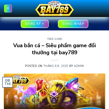
Skip
to
content
ĐĂNG KÝ +
ĐĂNG NHẬP
TRÒ CHƠI
Vua bắn cá – Siêu phẩm game đổi
thưởng tại bay789
POSTED ON
THÁNG 6 8, 2025
BY
ADMIN
08
Th6