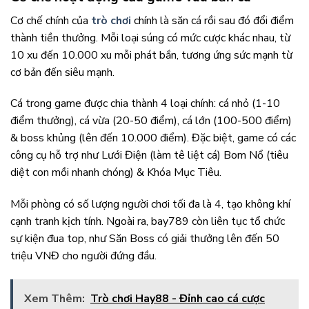
Cơ chế chính của
trò chơi
chính là săn cá rồi sau đó đổi điểm
thành tiền thưởng. Mỗi loại súng có mức cược khác nhau, từ
10 xu đến 10.000 xu mỗi phát bắn, tương ứng sức mạnh từ
cơ bản đến siêu mạnh.
Cá trong game được chia thành 4 loại chính: cá nhỏ (1-10
điểm thưởng), cá vừa (20-50 điểm), cá lớn (100-500 điểm)
& boss khủng (lên đến 10.000 điểm). Đặc biệt, game có các
công cụ hỗ trợ như Lưới Điện (làm tê liệt cá) Bom Nổ (tiêu
diệt con mồi nhanh chóng) & Khóa Mục Tiêu.
Mỗi phòng có số lượng người chơi tối đa là 4, tạo không khí
cạnh tranh kịch tính. Ngoài ra, bay789 còn liên tục tổ chức
sự kiện đua top, như Săn Boss có giải thưởng lên đến 50
triệu VNĐ cho người đứng đầu.
Xem Thêm:
Trò chơi Hay88 - Đỉnh cao cá cược