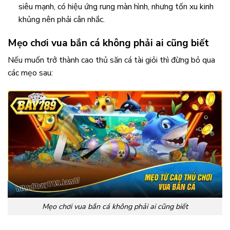
siêu mạnh, có hiệu ứng rung màn hình, nhưng tốn xu kinh
khủng nên phải cân nhắc.
Mẹo chơi vua bắn cá không phải ai cũng biết
Nếu muốn trở thành cao thủ săn cá tài giỏi thì đừng bỏ qua
các mẹo sau:
Mẹo chơi vua bắn cá không phải ai cũng biết