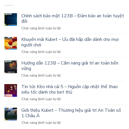
Chính sách bảo mật 123B – Đảm bảo an toàn tuyệt
đối
ở
Chức năng bình luận bị tắt
Chính
sách
Khuyến mãi Kubet – Ưu đãi hấp dẫn dành cho mọi
bảo
người chơi
mật
ở
Chức năng bình luận bị tắt
123B
Khuyến
–
mãi
Hướng dẫn 123B – Cẩm nang giải trí an toàn bền
Đảm
Kubet
bảo
vững
–
an
ở
Chức năng bình luận bị tắt
Ưu
toàn
Hướng
đãi
tuyệt
dẫn
Tin tức Kèo nhà cái 5 – Nguồn cập nhật thể thao
hấp
đối
123B
dẫn
siêu tốc dành cho bet thủ
–
dành
ở
Chức năng bình luận bị tắt
Cẩm
cho
Tin
nang
mọi
tức
Giới thiệu Kubet – Thương hiệu giải trí An Toàn số
giải
người
Kèo
trí
1 Châu Á
chơi
nhà
an
ở
Chức năng bình luận bị tắt
cái
toàn
Giới
5