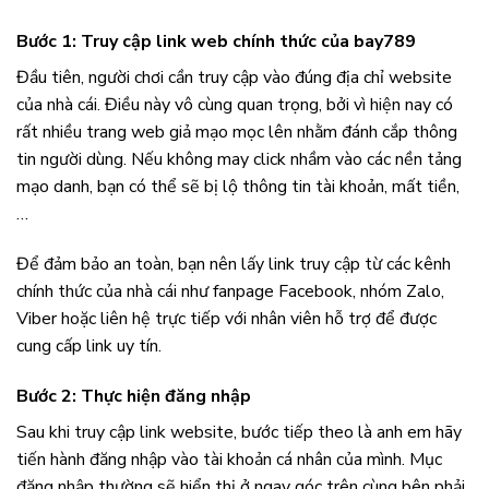
Bước 1: Truy cập link web chính thức của bay789
Đầu tiên, người chơi cần truy cập vào đúng địa chỉ website
của nhà cái. Điều này vô cùng quan trọng, bởi vì hiện nay có
rất nhiều trang web giả mạo mọc lên nhằm đánh cắp thông
tin người dùng. Nếu không may click nhầm vào các nền tảng
mạo danh, bạn có thể sẽ bị lộ thông tin tài khoản, mất tiền,
…
Để đảm bảo an toàn, bạn nên lấy link truy cập từ các kênh
chính thức của nhà cái như fanpage Facebook, nhóm Zalo,
Viber hoặc liên hệ trực tiếp với nhân viên hỗ trợ để được
cung cấp link uy tín.
Bước 2: Thực hiện đăng nhập
Sau khi truy cập link website, bước tiếp theo là anh em hãy
tiến hành đăng nhập vào tài khoản cá nhân của mình. Mục
đăng nhập thường sẽ hiển thị ở ngay góc trên cùng bên phải