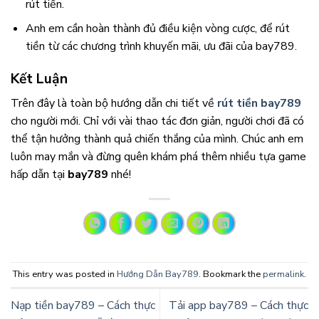
rút tiền.
Anh em cần hoàn thành đủ điều kiện vòng cược, để rút
tiền từ các chương trình khuyến mãi, ưu đãi của bay789.
Kết Luận
Trên đây là toàn bộ hướng dẫn chi tiết về
rút tiền bay789
cho người mới. Chỉ với vài thao tác đơn giản, người chơi đã có
thể tận hưởng thành quả chiến thắng của mình.
Chúc anh em
luôn may mắn và đừng quên khám phá thêm nhiều tựa game
hấp dẫn tại
bay789
nhé!
This entry was posted in
Hướng Dẫn Bay789
. Bookmark the
permalink
.
Nạp tiền bay789 – Cách thực
Tải app bay789 – Cách thực