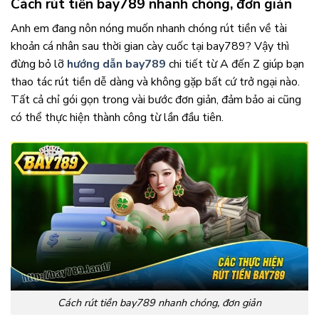
Cách rút tiền bay789 nhanh chóng, đơn giản
Anh em đang nôn nóng muốn nhanh chóng rút tiền về tài
khoản cá nhân sau thời gian cày cuốc tại bay789? Vậy thì
đừng bỏ lỡ
hướng dẫn bay789
chi tiết từ A đến Z giúp bạn
thao tác rút tiền dễ dàng và không gặp bất cứ trở ngại nào.
Tất cả chỉ gói gọn trong vài bước đơn giản, đảm bảo ai cũng
có thể thực hiện thành công từ lần đầu tiên.
Cách rút tiền bay789 nhanh chóng, đơn giản