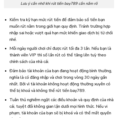
Lưu ý cần nhớ khi rút tiền bay789 cần nắm rõ
Kiểm tra kỹ hạn mức rút tiền để đảm bảo số tiền bạn
muốn rút nằm trong giới hạn quy định. Tránh trường hợp
nhập sai hoặc vượt quá hạn mức khiến giao dịch bị từ chối
nhé.
Mỗi ngày người chơi chỉ được rút tối đa 3 lần. Nếu bạn là
thành viên VIP thì số lần rút có thể tăng lên tuỳ theo
chính sách của nhà cái.
Đảm bảo tài khoản của bạn đang hoạt động bình thường,
nghĩa là có đăng nhập và chơi trong vòng 30 ngày gần
nhất. Bởi vì tài khoản không hoạt động thường xuyên có
thể bị khoá và không thể rút tiền bay789.
Tuân thủ nghiêm ngặt các điều khoản và quy định của nhà
cái, tuyệt đối không gian lận dưới mọi hình thức. Nếu vi
phạm, tài khoản của bạn sẽ bị khoá và có thể mất quyền