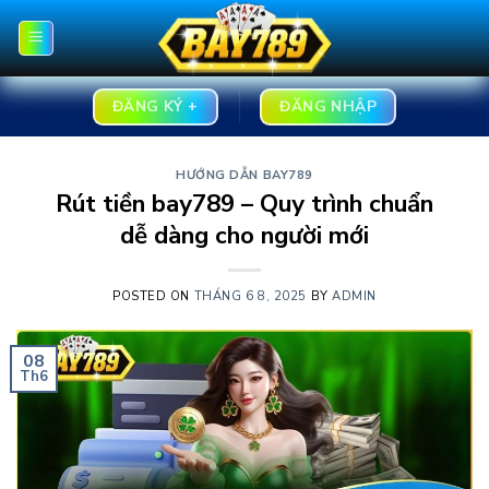
Skip
to
content
ĐĂNG KÝ +
ĐĂNG NHẬP
HƯỚNG DẪN BAY789
Rút tiền bay789 – Quy trình chuẩn
dễ dàng cho người mới
POSTED ON
THÁNG 6 8, 2025
BY
ADMIN
08
Th6