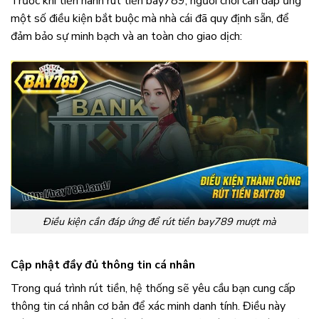
Trước khi tiến hành rút tiền bay789, người chơi cần đáp ứng
một số điều kiện bắt buộc mà nhà cái đã quy định sẵn, để
đảm bảo sự minh bạch và an toàn cho giao dịch:
Điều kiện cần đáp ứng để rút tiền bay789 mượt mà
Cập nhật đầy đủ thông tin cá nhân
Trong quá trình rút tiền, hệ thống sẽ yêu cầu bạn cung cấp
thông tin cá nhân cơ bản để xác minh danh tính. Điều này