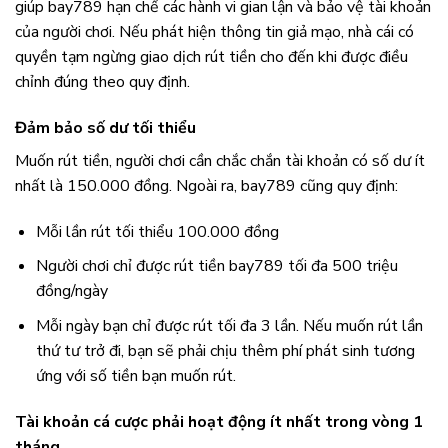
giúp bay789 hạn chế các hành vi gian lận và bảo vệ tài khoản
của người chơi. Nếu phát hiện thông tin giả mạo, nhà cái có
quyền tạm ngừng giao dịch rút tiền cho đến khi được điều
chỉnh đúng theo quy định.
Đảm bảo số dư tối thiểu
Muốn rút tiền, người chơi cần chắc chắn tài khoản có số dư ít
nhất là 150.000 đồng. Ngoài ra, bay789 cũng quy định:
Mỗi lần rút tối thiểu 100.000 đồng
Người chơi chỉ được rút tiền bay789 tối đa 500 triệu
đồng/ngày
Mỗi ngày bạn chỉ được rút tối đa 3 lần. Nếu muốn rút lần
thứ tư trở đi, bạn sẽ phải chịu thêm phí phát sinh tương
ứng với số tiền bạn muốn rút.
Tài khoản cá cược phải hoạt động ít nhất trong vòng 1
tháng